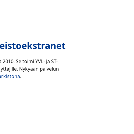
jeistoekstranet
 2010. Se toimi YVL- ja ST-
ttäjille. Nykyään palvelun
arkistona
.