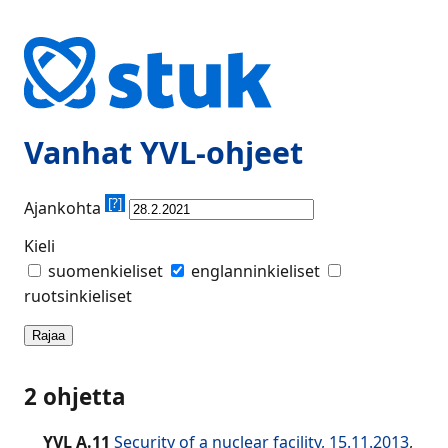
Vanhat YVL-ohjeet
[?]
Ajankohta
Kieli
suomenkieliset
englanninkieliset
ruotsinkieliset
Rajaa
2 ohjetta
YVL A.11
Security of a nuclear facility, 15.11.2013
,